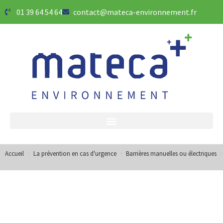
01 39 64 54 64
contact@mateca-environnement.fr
Accueil
>
La prévention en cas d'urgence
>
Barrières manuelles ou électriques
>
Catégorie :
Barrières