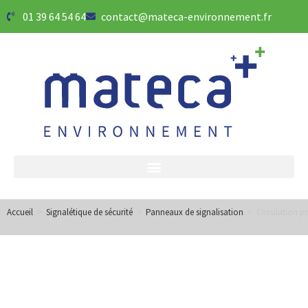
01 39 64 54 64
contact@mateca-environnement.fr
Accueil
>
Signalétique de sécurité
>
Panneaux de signalisation
>
Circulation pr
Catégorie :
Circulation