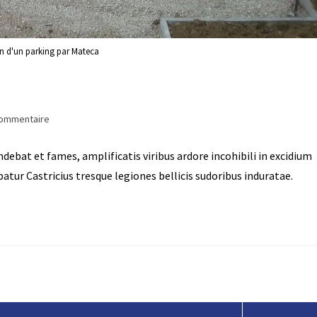
 d'un parking par Mateca
commentaire
ebat et fames, amplificatis viribus ardore incohibili in excidium
tur Castricius tresque legiones bellicis sudoribus induratae.