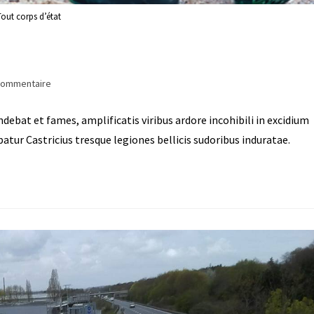
out corps d’état
commentaire
ebat et fames, amplificatis viribus ardore incohibili in excidium
tur Castricius tresque legiones bellicis sudoribus induratae.