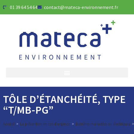
01 39 64 54 64
contact@mateca-environnement.fr
TÔLE D’ÉTANCHÉITÉ, TYPE
“T/MB-PG”
Accueil
>
La prévention en cas d'urgence
>
Barrières manuelles ou électriques
>