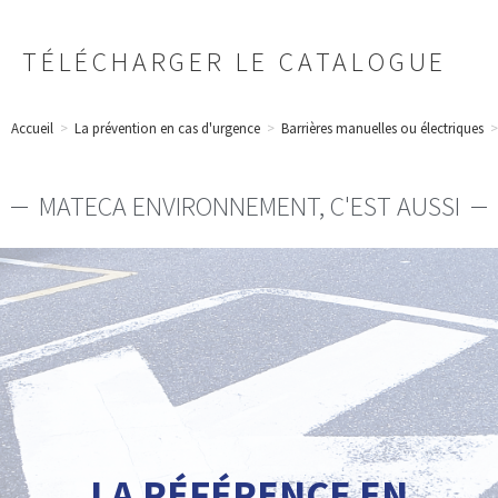
TÉLÉCHARGER LE CATALOGUE
Accueil
>
La prévention en cas d'urgence
>
Barrières manuelles ou électriques
>
MATECA ENVIRONNEMENT, C'EST AUSSI
Voir nos propositions
Revêtement de sol : résine ou peinture
LA RÉFÉRENCE EN